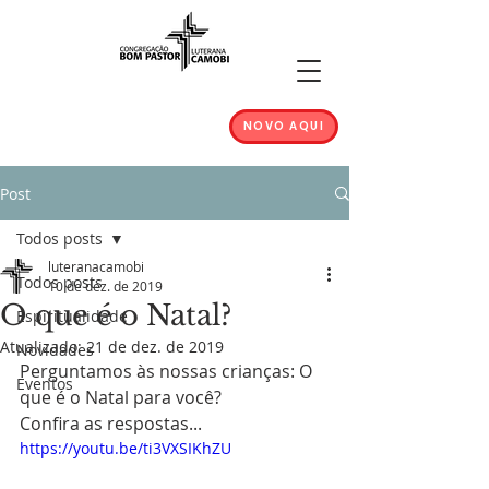
NOVO AQUI
Post
Todos posts
luteranacamobi
Todos posts
10 de dez. de 2019
O que é o Natal?
Espiritualidade
Atualizado:
21 de dez. de 2019
Novidades
Perguntamos às nossas crianças: O 
Eventos
que é o Natal para você?
Confira as respostas...
https://youtu.be/ti3VXSIKhZU