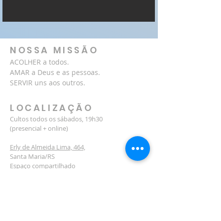
NOSSA MISSÃO
ACOLHER a todos.
AMAR a Deus e as pessoas.
SERVIR uns aos outros.
LOCALIZAÇÃO
Cultos todos os sábados, 19h30
(presencial + online)
Erly de Almeida Lima, 464,
Santa Maria/RS
Espaço compartilhado
com a IECLB Camobi
(55) 99700-4004
luteranacamobi@gmail.com