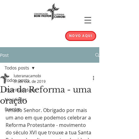
NOVO AQUI
Post
Todos posts
luteranacamobi
Todos posts
31 de out. de 2019
Dia da Reforma - uma
Espiritualidade
oração
Novidades
Eventos
Amado Senhor. Obrigado por mais 
um ano em que podemos celebrar a 
Reforma Protestante - movimento 
do século XVI que trouxe a tua Santa 